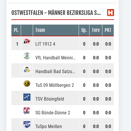
OSTWESTFALEN - MÄNNER BEZIRKSLIGA STAFFEL 1
Pl.
Team
Sp.
Tore
PKT
1
LIT 1912 4
0
0
:
0
0:0
VfL Handball Mennighüffen 2
0
0
:
0
0:0
Handball Bad Salzuflen 2
0
0
:
0
0:0
TuS 09 Möllbergen 2
0
0
:
0
0:0
TSV Bösingfeld
0
0
:
0
0:0
SG Bünde-Dünne 2
0
0
:
0
0:0
TuSpo Meißen
0
0
:
0
0:0