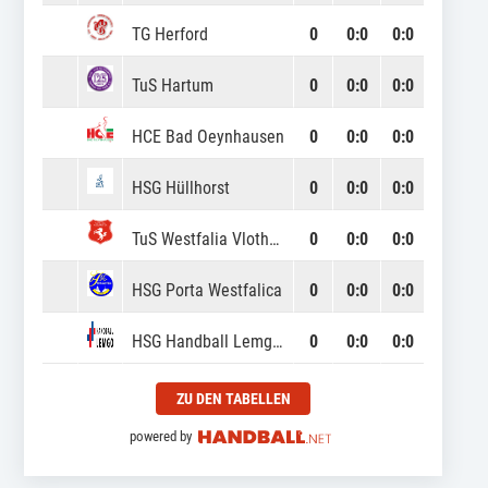
TG Herford
0
0
:
0
0:0
TuS Hartum
0
0
:
0
0:0
HCE Bad Oeynhausen
0
0
:
0
0:0
HSG Hüllhorst
0
0
:
0
0:0
TuS Westfalia Vlotho-Uffeln
0
0
:
0
0:0
HSG Porta Westfalica
0
0
:
0
0:0
HSG Handball Lemgo 3
0
0
:
0
0:0
ZU DEN TABELLEN
powered by