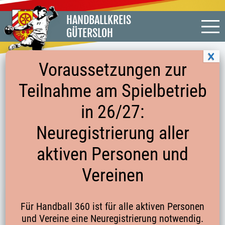
HANDBALLKREIS
GÜTERSLOH
Voraussetzungen zur
Teilnahme am Spielbetrieb
AUF EINEN BLICK
in 26/27:
Neuregistrierung aller
MÄNNER
MEISTERSCHAFTSSPIELE
MÄNNER BEZIRKSLIGA STAFFEL 1
aktiven Personen und
Vereinen
ERGEBNISSE
TABELLE
TRIKOTFARBEN
OSTWESTFALEN - MÄNNER BEZIRKSLIGA STAFFEL 1
Für Handball 360 ist für alle aktiven Personen
und Vereine eine Neuregistrierung notwendig.