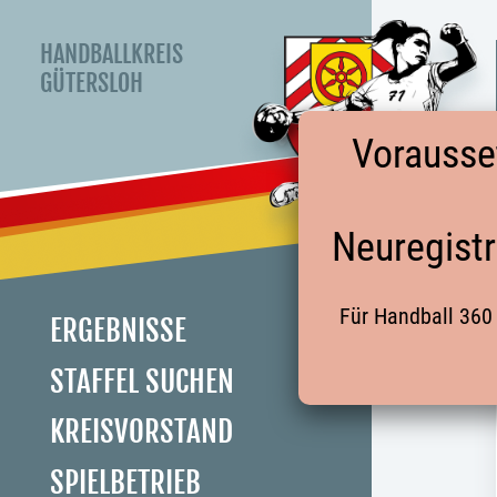
HANDBALLKREIS
GÜTERSLOH
Vorausse
Neuregistr
Für Handball 360 
ERGEBNISSE
STAFFEL SUCHEN
KREISVORSTAND
SPIELBETRIEB