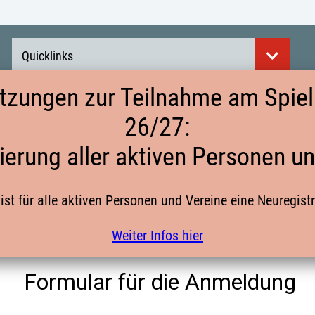
Quicklinks
tzungen zur Teilnahme am Spielb
26/27:
ANMELDUNG VON FREUNDSCHAFTSSPIE
ierung aller aktiven Personen u
ist für alle aktiven Personen und Vereine eine Neuregist
Regelungen für Freu
Weiter Infos hier
Freundschaftsspiele_HV Westfale