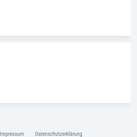
Impressum
Datenschutzerklärung