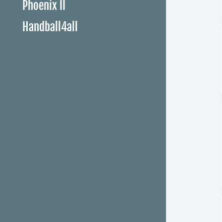
Phoenix II
Handball4all