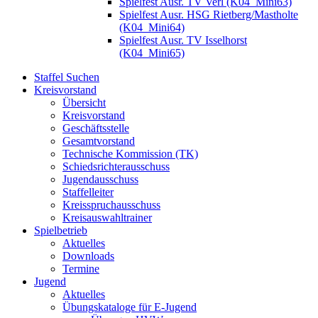
Spielfest Ausr. TV Verl (K04_Mini63)
Spielfest Ausr. HSG Rietberg/Mastholte
(K04_Mini64)
Spielfest Ausr. TV Isselhorst
(K04_Mini65)
Staffel Suchen
Kreisvorstand
Übersicht
Kreisvorstand
Geschäftsstelle
Gesamtvorstand
Technische Kommission (TK)
Schiedsrichterausschuss
Jugendausschuss
Staffelleiter
Kreisspruchausschuss
Kreisauswahltrainer
Spielbetrieb
Aktuelles
Downloads
Termine
Jugend
Aktuelles
Übungskataloge für E-Jugend