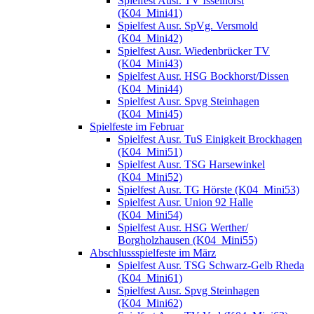
Spielfest Ausr. TV Isselhorst
(K04_Mini41)
Spielfest Ausr. SpVg. Versmold
(K04_Mini42)
Spielfest Ausr. Wiedenbrücker TV
(K04_Mini43)
Spielfest Ausr. HSG Bockhorst/Dissen
(K04_Mini44)
Spielfest Ausr. Spvg Steinhagen
(K04_Mini45)
Spielfeste im Februar
Spielfest Ausr. TuS Einigkeit Brockhagen
(K04_Mini51)
Spielfest Ausr. TSG Harsewinkel
(K04_Mini52)
Spielfest Ausr. TG Hörste (K04_Mini53)
Spielfest Ausr. Union 92 Halle
(K04_Mini54)
Spielfest Ausr. HSG Werther/
Borgholzhausen (K04_Mini55)
Abschlussspielfeste im März
Spielfest Ausr. TSG Schwarz-Gelb Rheda
(K04_Mini61)
Spielfest Ausr. Spvg Steinhagen
(K04_Mini62)