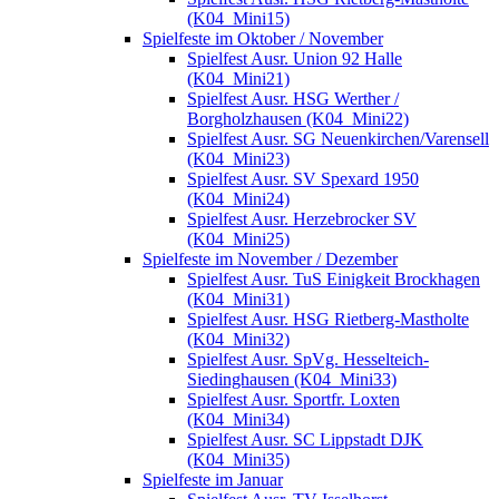
(K04_Mini15)
Spielfeste im Oktober / November
Spielfest Ausr. Union 92 Halle
(K04_Mini21)
Spielfest Ausr. HSG Werther /
Borgholzhausen (K04_Mini22)
Spielfest Ausr. SG Neuenkirchen/Varensell
(K04_Mini23)
Spielfest Ausr. SV Spexard 1950
(K04_Mini24)
Spielfest Ausr. Herzebrocker SV
(K04_Mini25)
Spielfeste im November / Dezember
Spielfest Ausr. TuS Einigkeit Brockhagen
(K04_Mini31)
Spielfest Ausr. HSG Rietberg-Mastholte
(K04_Mini32)
Spielfest Ausr. SpVg. Hesselteich-
Siedinghausen (K04_Mini33)
Spielfest Ausr. Sportfr. Loxten
(K04_Mini34)
Spielfest Ausr. SC Lippstadt DJK
(K04_Mini35)
Spielfeste im Januar