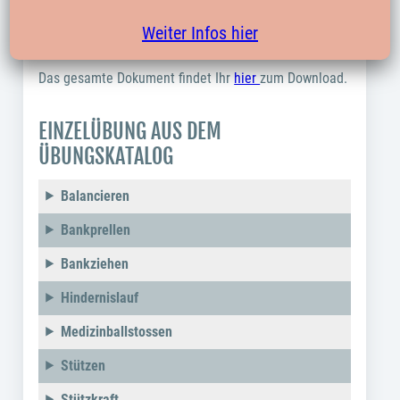
Der Übungskatalog vom HVW Handballverband
Weiter Infos hier
Württemberg steht hier zum Download bereit:
Das gesamte Dokument findet Ihr
hier
zum Download.
EINZELÜBUNG AUS DEM
ÜBUNGSKATALOG
Balancieren
Bankprellen
Bankziehen
Hindernislauf
Medizinballstossen
Stützen
Stützkraft