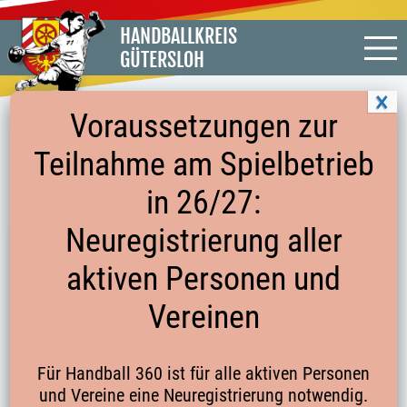
HANDBALLKREIS
GÜTERSLOH
Voraussetzungen zur
Teilnahme am Spielbetrieb
ÜBUNGEN HVW
in 26/27:
Neuregistrierung aller
aktiven Personen und
Vom Handballverband Württemberg wurde uns der
Übungskatalog der koordinativ-motorischen
Vereinen
Wettkampfübungen für den Vielsteitigkeitstest zur
Verfügung gestellt.
Für Handball 360 ist für alle aktiven Personen
und Vereine eine Neuregistrierung notwendig.