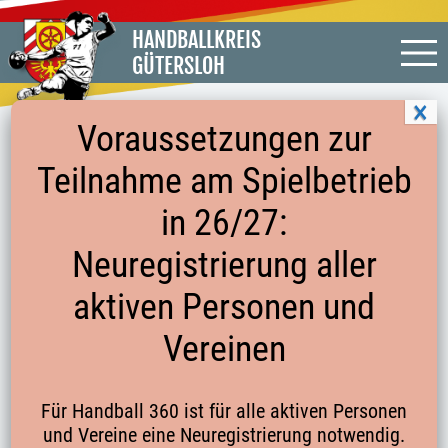
HANDBALLKREIS
GÜTERSLOH
Voraussetzungen zur
Teilnahme am Spielbetrieb
BASISBEOBACHTUNG DER
in 26/27:
SCHIEDSRICHTER
Neuregistrierung aller
aktiven Personen und
Zu jedem Spiel der folgend Spielklassen
Vereinen
OWL-Liga Männer und Frauen
Kreisliga Männer und Frauen
1. Kreisklasse Männer
Für Handball 360 ist für alle aktiven Personen
ausgenommen Entscheidungsspiele, haben
und Vereine eine Neuregistrierung notwendig.