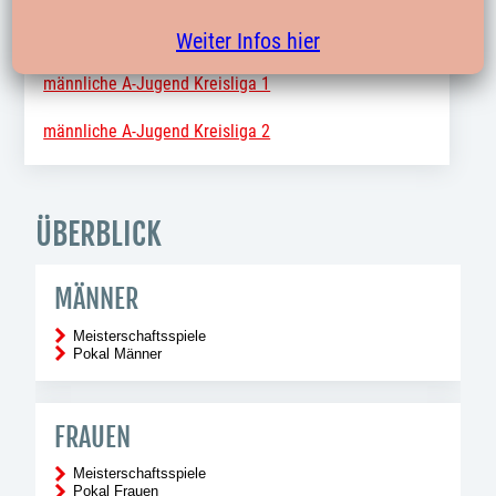
männliche A-Jugend Bezirksliga
Weiter Infos hier
männliche A-Jugend Kreisliga 1
männliche A-Jugend Kreisliga 2
ÜBERBLICK
MÄNNER
Meisterschaftsspiele
Pokal Männer
FRAUEN
Meisterschaftsspiele
Pokal Frauen