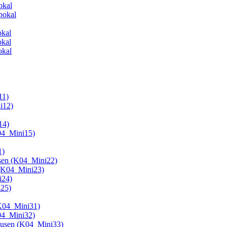
okal
pokal
okal
okal
okal
11)
i12)
14)
K04_Mini15)
1)
usen (K04_Mini22)
 (K04_Mini23)
i24)
i25)
(K04_Mini31)
K04_Mini32)
hausen (K04_Mini33)