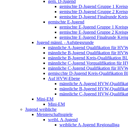
gem. D-Jugend
gemischte D-Jugend Gruppe 1 Kreisp
gemischte D-Jugend Gruppe 2 Kreisp
gemischte D-Jugend Finalrunde Kreis
gemischte E-Jugend
gemischte E-Jugend Gruppe 1 Kreisp
gemischte E-Jugend Gruppe 2 Kreisp
gemischte E-Jugend Finalrunde Kreis
Jugend männl. - Aufstiegsrunde
männliche A-Jugend Qualifikation für HV
männliche B-Jugend Qualifikation für HV
männliche B-Jugend Kreis-Qualifikation B
männliche C-Jugend Vorqualifikation für 
männliche C-Jugend Qualifikation für HV
gemiscchte D-Jugend Kreis-Qualifikation 
Auf HVW-Ebene
männliche A-Jugend HVW-Qualifikat
männliche B-Jugend HVW-Qualifikat
männliche C-Jugend HVW-Qualifikat
Mini-EM
Mini-EM
Jugend weibliche
Meisterschaftsspiele
weibl. A-Jugend
weibliche A-Jugend Regionalliga