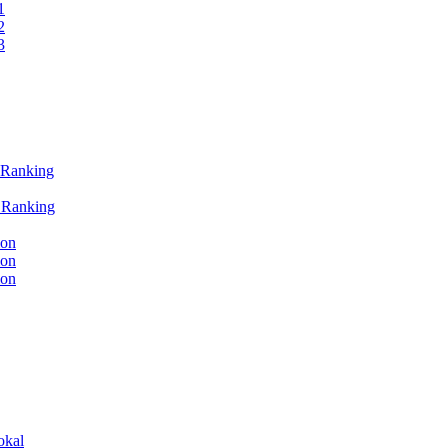
1
2
3
 Ranking
L Ranking
ion
ion
ion
okal