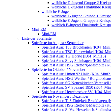
weibliche D-Jugend Gruppe 2 Kreisp
weibliche D-Jugend Finalrunde Kreis
weibliche E-Jugend
weibliche E-Jugend Gruppe 1 Kreisp
weibliche E-Jugend Gruppe 2 Kreisp
weiblich E-Jugend Finalrunde Kreisp
Mini-EM
Mini-EM
Liste der Spielfeste
Spielfeste im August / September
Spielfest Ausr. TuS Brockhagen (K04_Mini
Spielfest Ausr. TSG Harsewinkel (K04_Min
Spielfest Ausr. TG Hörste (K04_Mini13)
Spielfest Ausr. Spvg Steinhagen (K04_Mini
Spielfest Ausr. HSG Rietberg-Mastholte (
Spielfeste im Oktober / November
Spielfest Ausr. Union 92 Halle (K04_Mini2
Spielfest Ausr. HSG Werther / Borgholzha
Spielfest Ausr. SG Neuenkirchen/Varensell
Spielfest Ausr. SV Spexard 1950 (K04_Min
Spielfest Ausr. Herzebrocker SV (K04_Min
Spielfeste im November / Dezember
Spielfest Ausr. TuS Einigkeit Brockhagen 
Spielfest Ausr. HSG Rietberg-Mastholte (
Spielfest Ausr. SpVg. Hesselteich-Sieding