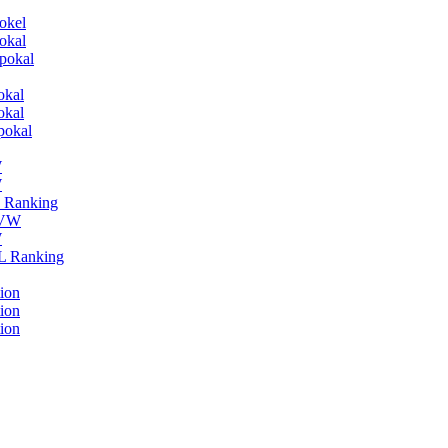
okel
okal
pokal
okal
okal
pokal
W
W
L Ranking
HVW
W
BL Ranking
ion
ion
ion