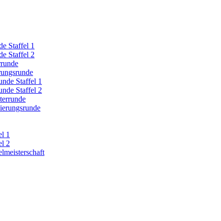
e Staffel 1
e Staffel 2
rrunde
erungsrunde
nde Staffel 1
nde Staffel 2
terrunde
zierungsrunde
el 1
el 2
lmeisterschaft