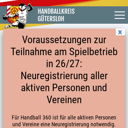
HANDBALLKREIS
GÜTERSLOH
Voraussetzungen zur
Teilnahme am Spielbetrieb
PROTOKOLL VOM STAFFELTAG AM
in 26/27:
19.08.2022
Neuregistrierung aller
aktiven Personen und
vom
22.08.2022
Vereinen
Startseite
Für Handball 360 ist für alle aktiven Personen
und Vereine eine Neuregistrierung notwendig.
Kontakte