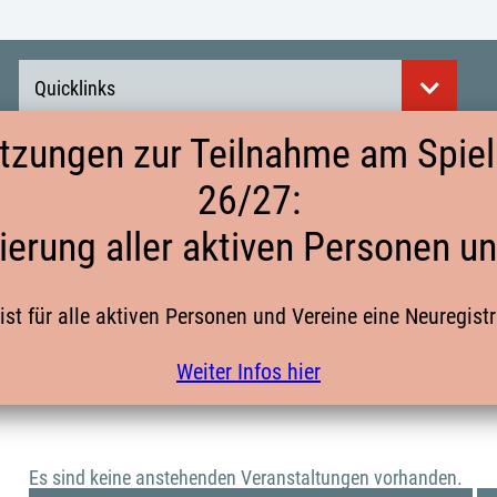
Quicklinks
tzungen zur Teilnahme am Spielb
26/27:
AUS-/FORTBILDUNG
ierung aller aktiven Personen u
ist für alle aktiven Personen und Vereine eine Neuregist
In diser Unterkategorie findet ihr alle Aus- und Fortbildungs
Weiter Infos hier
Es sind keine anstehenden Veranstaltungen vorhanden.