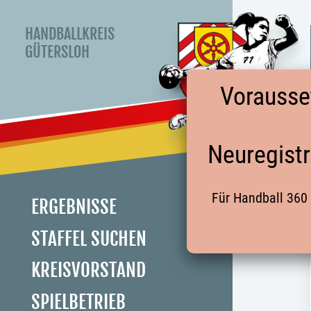
HANDBALLKREIS
GÜTERSLOH
Vorausse
Neuregistr
Für Handball 360 
ERGEBNISSE
STAFFEL SUCHEN
KREISVORSTAND
SPIELBETRIEB