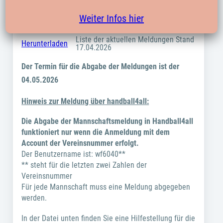
Änderungen sind über die E-Mailadresse:
meldung-
Weiter Infos hier
jugend@hk-guetersloh.de
mitzuteilen.
Liste der aktuellen Meldungen Stand
Herunterladen
17.04.2026
Der Termin für die Abgabe der Meldungen ist der
04.05.2026
Hinweis zur Meldung über handball4all:
Die Abgabe der Mannschaftsmeldung in Handball4all
funktioniert nur wenn die Anmeldung mit dem
Account der Vereinsnummer erfolgt.
Der Benutzername ist: wf6040**
** steht für die letzten zwei Zahlen der
Vereinsnummer
Für jede Mannschaft muss eine Meldung abgegeben
werden.
In der Datei unten finden Sie eine Hilfestellung für die