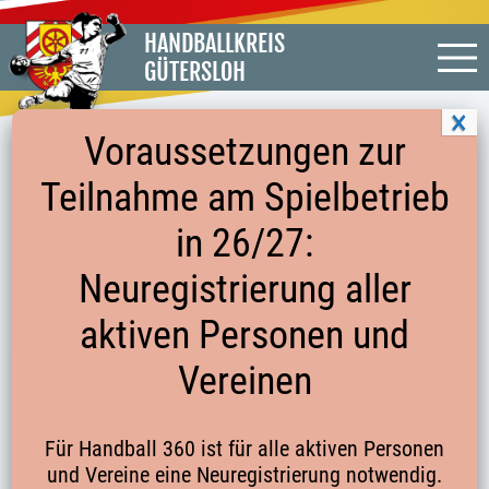
HANDBALLKREIS
GÜTERSLOH
Voraussetzungen zur
Teilnahme am Spielbetrieb
ABGABE DER
in 26/27:
MANNSCHAFTSMELDUNGEN FÜR DIE
Neuregistrierung aller
NEUE SERIE BIS 04.05.2026
aktiven Personen und
Vereinen
Die Mannschaftsmeldungen für die neue Serie für
Meisterschaft und Pokal erfolgen über Handball4all
Für Handball 360 ist für alle aktiven Personen
Die Meldungen für die A- bis C-Jugend wurde bereits
und Vereine eine Neuregistrierung notwendig.
abgegeben.