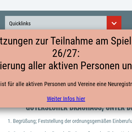
Quicklinks
tzungen zur Teilnahme am Spielb
26/27:
EINLADUNG UND TAGESORDNUNG KREI
ierung aller aktiven Personen u
HANDBALLKREISES GÜTERSLOH E.V.
ist für alle aktiven Personen und Vereine eine Neuregist
AM 19. MÄRZ 2026
Weiter Infos hier
GÜTERSLOHER BRAUHAUS, UNTER D
Begrüßung; Feststellung der ordnungsgemäßen Einberufu