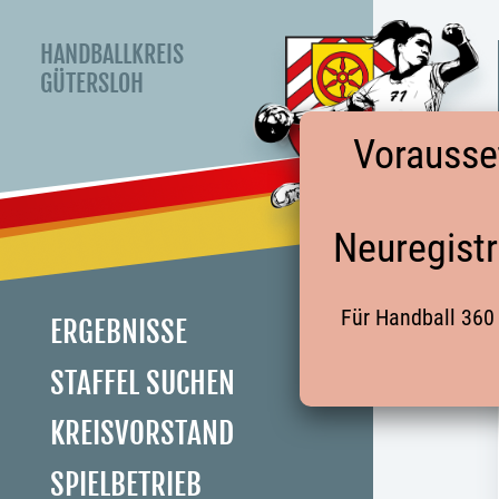
HANDBALLKREIS
GÜTERSLOH
Vorausse
Neuregistr
Für Handball 360 
ERGEBNISSE
STAFFEL SUCHEN
KREISVORSTAND
SPIELBETRIEB