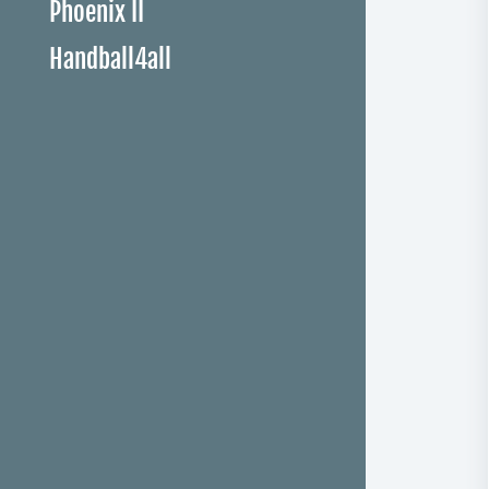
Phoenix II
Handball4all