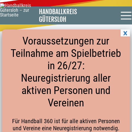
HANDBALLKREIS
GÜTERSLOH
Voraussetzungen zur
Teilnahme am Spielbetrieb
MANNSCHAFTSABMELDUNGEN SERIE
in 26/27:
2025/2026
Neuregistrierung aller
aktiven Personen und
Folgen.de Mannschaften wurden vom Spielbetrieb
zurückgezogen
Vereinen
Frauen
Für Handball 360 ist für alle aktiven Personen
zusätzliche
und Vereine eine Neuregistrierung notwendig.
Datum
Spielklasse
Mannschaft
Info