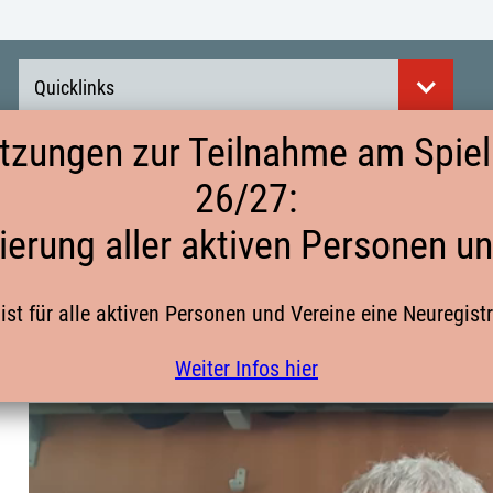
Quicklinks
tzungen zur Teilnahme am Spielb
26/27:
ANWENDUNGSHILFE § 55 SPO – DARF
ierung aller aktiven Personen u
BESTRAFEN? – VERTRAGSFALLEN
ist für alle aktiven Personen und Vereine eine Neuregist
ERKLÄRVIDEO ZUM HANDBALLRECHT
Weiter Infos hier