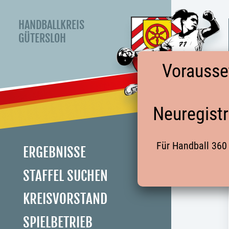
HANDBALLKREIS
GÜTERSLOH
Vorausse
Neuregistr
Für Handball 360 
ERGEBNISSE
STAFFEL SUCHEN
KREISVORSTAND
SPIELBETRIEB