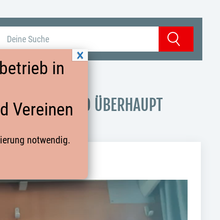
Suchbegriff eingeben
Suchen
etrieb in
 MEIN VERBAND ÜBERHAUPT
nd Vereinen
rierung notwendig.