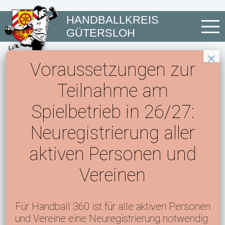
HANDBALLKREIS
GÜTERSLOH
Voraussetzungen zur
Teilnahme am
SPIELPLÄNE FÜR DIE
Spielbetrieb in 26/27:
POKALRUNDE
Neuregistrierung aller
aktiven Personen und
Die Auslosung für die Pokalrunden erfolgte in
diesem Jahr durch einen Zufallsgenerator.
Vereinen
Hier gehts zu den aktuellen Spielplänen
Für Handball 360 ist für alle aktiven Personen
Download: Pokal_Auslosung_2024_2025
und Vereine eine Neuregistrierung notwendig.