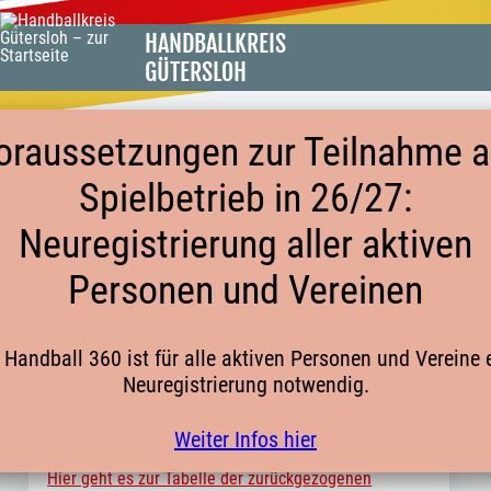
HANDBALLKREIS
GÜTERSLOH
oraussetzungen zur Teilnahme 
Spielbetrieb in 26/27:
MÄNNL. A-JUGEND KREISLIGA 1 OWL
Neuregistrierung aller aktiven
HSG BOCKHORST/DISSEN
Personen und Vereinen
ZURÜCKGEZOGEN
 Handball 360 ist für alle aktiven Personen und Vereine 
HSG Bochorst/Dissen hat die Mannschaft der männl.
Neuregistrierung notwendig.
A-Jugend per 29.09.2024 aus der männl. A-Jugend
Kreisliga 1 OWL zurückgezogen.
Weiter Infos hier
Hier geht es zur Tabelle der zurückg
ezogenen