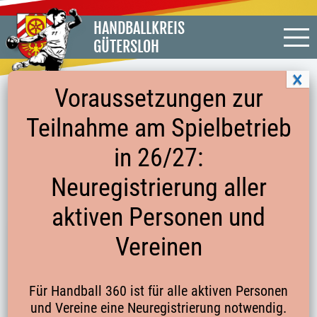
HANDBALLKREIS
GÜTERSLOH
Voraussetzungen zur
Teilnahme am Spielbetrieb
C-LIZENZ-OWL-06/24-MODUL 2 | C
in 26/27:
LIZENZ AUSBILDUNG-MODUL 2 –
Neuregistrierung aller
GRUNDLAGENTRAINING
aktiven Personen und
C-Lizenz-OWL-06/24-Modul 2
Vereinen
Trainerausbildung C-Lizenz
15.06.2024 09:00 – 30.06.2024 18:00
Für Handball 360 ist für alle aktiven Personen
und Vereine eine Neuregistrierung notwendig.