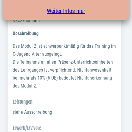
Anmeldeschluss: 10.06.2024
Weiter Infos hier
Sporthalle Besselgymnasium, Hahler Straße 134,
32427 Minden
Beschreibung
Das Modul 2 ist schwerpunktmäßig für das Training im
C-Jugend Alter ausgelegt.
Die Teilnahme an allen Präsenz-Unterrichtseinheiten
des Lehrganges ist verpflichtend. Nichtanwesenheit
bei mehr als 10% (6 UE) bedeutet Nichtanerkennung
des Modul 2.
Leistungen
siehe Ausschreibung
Erwerb/LZV von: