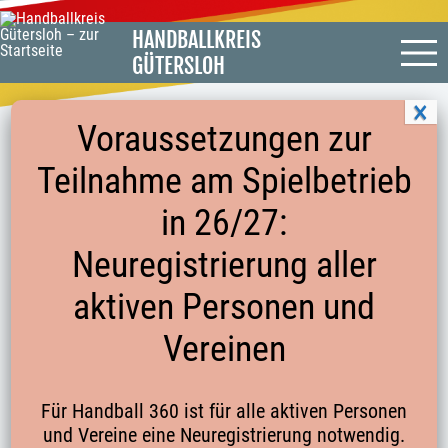
HANDBALLKREIS
GÜTERSLOH
Voraussetzungen zur
Teilnahme am Spielbetrieb
STATEMENT ZUR BILDUNG VON
in 26/27:
JUGEND-SPIELGEMEINSCHAFTEN
Neuregistrierung aller
aktiven Personen und
Statement zur Bildung von Jugend-
Spielgemeinschaften
Vereinen
vom
11.03.2024
Für Handball 360 ist für alle aktiven Personen
und Vereine eine Neuregistrierung notwendig.