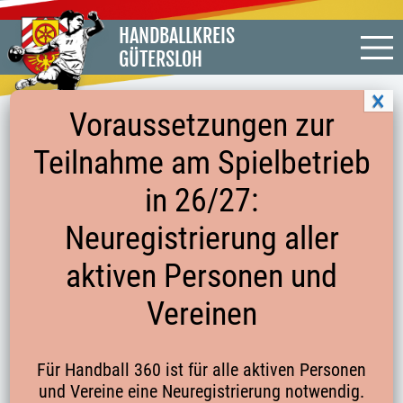
HANDBALLKREIS
GÜTERSLOH
Voraussetzungen zur
Teilnahme am Spielbetrieb
TURNIER AM 19.11. IN MINDEN
in 26/27:
Neuregistrierung aller
Weiblicher Jahrgang 2010
aktiven Personen und
Die Mädchen des Handballkreises Gütersloh, betreut
von Kreislehrwart Uwe Walter, setzen ihren
Vereinen
Erfolgskurs fort. Beim dritten Sichtungsturnier in
diesem Jahr am 19.11. in Minden konnten sie erneut
den Turniersieg feiern, und zwar gegen die Kreise
Für Handball 360 ist für alle aktiven Personen
und Vereine eine Neuregistrierung notwendig.
Bielefeld-Herford, Minden und Münsterland. Mit drei