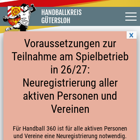
HANDBALLKREIS
GÜTERSLOH
Voraussetzungen zur
Teilnahme am Spielbetrieb
LISTE DER SPIELFESTE FÜR DIE NEUE
in 26/27:
SERIE
Neuregistrierung aller
aktiven Personen und
Nachdem nun der letzte Verein den Termin für sein
Spielfest mitgeteilt hat, steht nun die neue Liste der
Vereinen
Spielfeste zum Download zur Verfügung.
Liste der Spielfeste
Für Handball 360 ist für alle aktiven Personen
und Vereine eine Neuregistrierung notwendig.