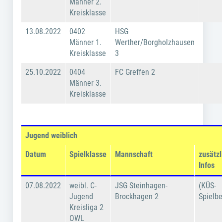
Männer 2.
Kreisklasse
13.08.2022
0402
HSG
Männer 1.
Werther/Borgholzhausen
Kreisklasse
3
25.10.2022
0404
FC Greffen 2
Männer 3.
Kreisklasse
Jugend weiblich
Datum
Spielklasse
Mannschaft
zusätzl
Infos
07.08.2022
weibl. C-
JSG Steinhagen-
(KÜS-
Jugend
Brockhagen 2
Spielbe
Kreisliga 2
OWL