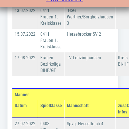
13.07.2022
0411
HSG
Frauen 1.
Werther/Borgholzhausen
Kreisklasse
3
15.07.2022
0411
Herzebrocker SV 2
Frauen 1.
Kreisklasse
17.08.2022
Frauen
TV Lenzinghausen
Kreis
Bezirksliga
Bi/HF
BIHF/GT
Männer
Datum
Spielklasse
Mannschaft
zusät
Infos
27.07.2022
0403
Spvg. Hesselteich 4