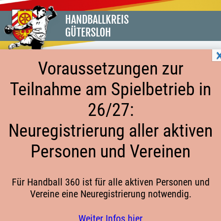
HANDBALLKREIS
GÜTERSLOH
Voraussetzungen zur
Teilnahme am Spielbetrieb in
MANNSCHAFTSABMELDUNGEN SERIE
26/27:
2022/2023
Neuregistrierung aller aktiven
Personen und Vereinen
Folgende Mannschaften wurden vom Spielbetrieb
zurückgezogen
Für Handball 360 ist für alle aktiven Personen und
Frauen
Vereine eine Neuregistrierung notwendig.
Datum
Spielklasse
Mannschaft
zusät
Weiter Infos hier
Infos