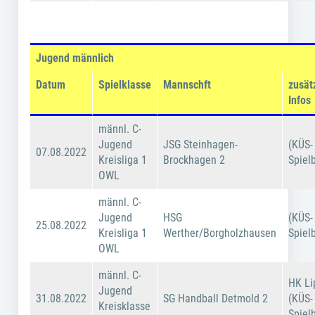
Jugend männlich
Datum
Spielklasse
Mannschft
zusät
Infos
männl. C-
Jugend
JSG Steinhagen-
(KÜS-
07.08.2022
Kreisliga 1
Brockhagen 2
Spiel
OWL
männl. C-
Jugend
HSG
(KÜS-
25.08.2022
Kreisliga 1
Werther/Borgholzhausen
Spiel
OWL
männl. C-
HK Li
Jugend
31.08.2022
SG Handball Detmold 2
(KÜS-
Kreisklasse
Spiel