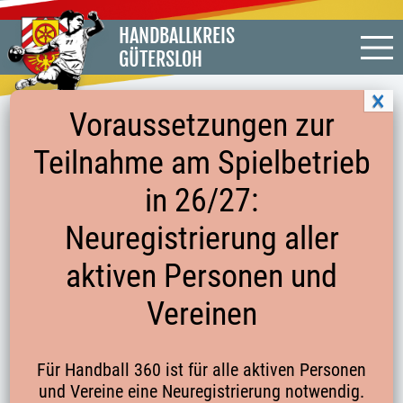
HANDBALLKREIS
GÜTERSLOH
Voraussetzungen zur
Teilnahme am Spielbetrieb
START DER NEUEN SERIE 2023/2024
in 26/27:
Neuregistrierung aller
Wie im WH 05/2023 vom 03.02.2023 veröffentlicht
aktiven Personen und
wird der Kreisspielbetrieb am 27.08.2023 für 14.
Staffeln und am 03.09.2023 für 12. Staffeln starten.
Vereinen
Der Rahmenspielplan vom Handballkreis für Senioren
und Jugend wird noch veröffentlicht.
Für Handball 360 ist für alle aktiven Personen
vom
09.05.2023
und Vereine eine Neuregistrierung notwendig.