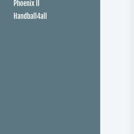
Phoenix II
Handball4all