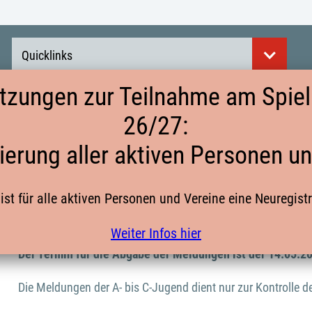
Quicklinks
tzungen zur Teilnahme am Spielb
26/27:
ABGABE DER MANNSCHAFTSMELDUNGE
ierung aller aktiven Personen u
ist für alle aktiven Personen und Vereine eine Neuregist
Die Mannschaftsmeldungen für Senioren und J
für Meisterschaft und Pokal erfolgen über die
Weiter Infos hier
Der Termin für die Abgabe der Meldungen ist der 14.05.2
Die Meldungen der A- bis C-Jugend dient nur zur Kontrolle d