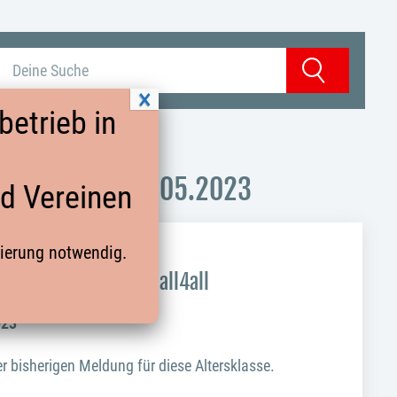
Suchbegriff eingeben
Suchen
etrieb in
N TERMIN: 14.05.2023
nd Vereinen
rierung notwendig.
ugendbereich
 Homepage und Handball4all
023
er bisherigen Meldung für diese Altersklasse.