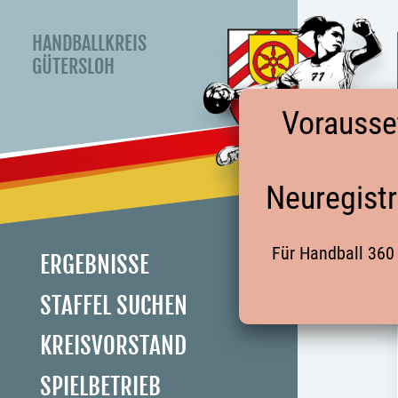
HANDBALLKREIS
GÜTERSLOH
Vorausse
Neuregistr
Für Handball 360 
ERGEBNISSE
STAFFEL SUCHEN
KREISVORSTAND
SPIELBETRIEB