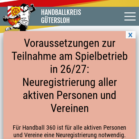
HANDBALLKREIS
GÜTERSLOH
Voraussetzungen zur
Teilnahme am Spielbetrieb
TORHÜTER*INNEN-TRAINING IM
in 26/27:
HANDBALLKREIS
Neuregistrierung aller
aktiven Personen und
Auch das
Torhüter*innen-Training
startet. Hier die
ersten Termine:
Vereinen
(Bitte mit dem Phönix-Zugang der Kinder unter dem
Link anmelden. Bei Problemen, einfach eine Mail an
Für Handball 360 ist für alle aktiven Personen
die Geschäftsstelle)
und Vereine eine Neuregistrierung notwendig.