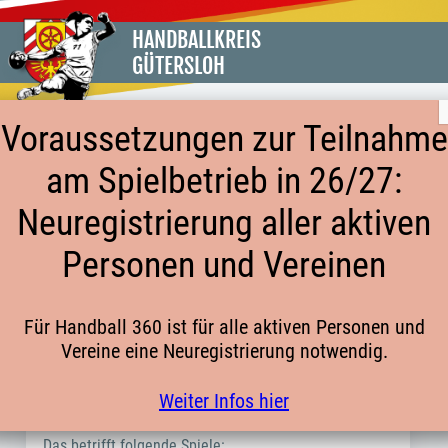
HANDBALLKREIS
GÜTERSLOH
Voraussetzungen zur Teilnahme
am Spielbetrieb in 26/27:
0404 MÄNNER 3. KREISKLASSE FC
Neuregistrierung aller aktiven
GREFFEN 2 ZURÜCKGEZOGEN
Personen und Vereinen
FC Greffen hat die 2. Herren per 25.10.2022 aus der
Für Handball 360 ist für alle aktiven Personen und
0404 Männer 3. Kreisklasse zurückgezogen.
Vereine eine Neuregistrierung notwendig.
Hier geht es zur Tabelle der zurückgezogenen
Weiter Infos hier
Mannschaften
Das betrifft folgende Spiele: