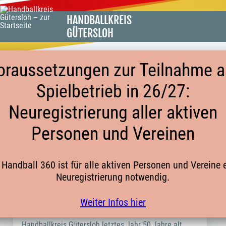
HANDBALLKREIS
GÜTERSLOH
oraussetzungen zur Teilnahme 
Spielbetrieb in 26/27:
KARTENVORVERKAUF PLAYERS NIGHT
Neuregistrierung aller aktiven
2023
Personen und Vereinen
 Handball 360 ist für alle aktiven Personen und Vereine 
Neuregistrierung notwendig.
Liebe Handballerinnen und Handballer im Kreis
Gütersloh,
Weiter Infos hier
wie Ihr ja sicherlich schon mitbekommen habt, ist der
Handballkreis Gütersloh letztes Jahr 50 Jahre alt