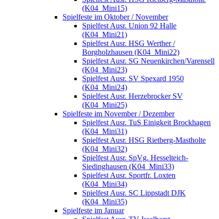
(K04_Mini15)
Spielfeste im Oktober / November
Spielfest Ausr. Union 92 Halle
(K04_Mini21)
Spielfest Ausr. HSG Werther /
Borgholzhausen (K04_Mini22)
Spielfest Ausr. SG Neuenkirchen/Varensell
(K04_Mini23)
Spielfest Ausr. SV Spexard 1950
(K04_Mini24)
Spielfest Ausr. Herzebrocker SV
(K04_Mini25)
Spielfeste im November / Dezember
Spielfest Ausr. TuS Einigkeit Brockhagen
(K04_Mini31)
Spielfest Ausr. HSG Rietberg-Mastholte
(K04_Mini32)
Spielfest Ausr. SpVg. Hesselteich-
Siedinghausen (K04_Mini33)
Spielfest Ausr. Sportfr. Loxten
(K04_Mini34)
Spielfest Ausr. SC Lippstadt DJK
(K04_Mini35)
Spielfeste im Januar