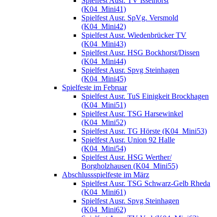
Spielfest Ausr. TV Isselhorst
(K04_Mini41)
Spielfest Ausr. SpVg. Versmold
(K04_Mini42)
Spielfest Ausr. Wiedenbrücker TV
(K04_Mini43)
Spielfest Ausr. HSG Bockhorst/Dissen
(K04_Mini44)
Spielfest Ausr. Spvg Steinhagen
(K04_Mini45)
Spielfeste im Februar
Spielfest Ausr. TuS Einigkeit Brockhagen
(K04_Mini51)
Spielfest Ausr. TSG Harsewinkel
(K04_Mini52)
Spielfest Ausr. TG Hörste (K04_Mini53)
Spielfest Ausr. Union 92 Halle
(K04_Mini54)
Spielfest Ausr. HSG Werther/
Borgholzhausen (K04_Mini55)
Abschlussspielfeste im März
Spielfest Ausr. TSG Schwarz-Gelb Rheda
(K04_Mini61)
Spielfest Ausr. Spvg Steinhagen
(K04_Mini62)