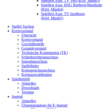
Spielfest Ausr. TV Verl (K04_Mini63)
Spielfest Ausr. HSG Rietberg/Mastholte
(K04_Mini64)
Spielfest Ausr. TV Isselhorst
(K04_Mini65)
Staffel Suchen
Kreisvorstand
Übersicht
Kreisvorstand
Geschäftsstelle
Gesamtvorstand
Technische Kommission (TK)
Schiedsrichterausschuss
Jugendausschuss
Staffelleiter
Kreisspruchausschuss
Kreisauswahltrainer
Spielbetrieb
Aktuelles
Downloads
Termine
Jugend
Aktuelles
Übungskataloge für E-Jugend