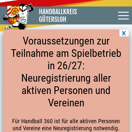
HANDBALLKREIS
GÜTERSLOH
Voraussetzungen zur
Teilnahme am Spielbetrieb
ERSTER „DIGITALER“ SR-LEHRABEND
in 26/27:
ÜBER ZOOM IM NOVEMBER 2020
Neuregistrierung aller
aktiven Personen und
Liebe Schiedsrichterinnen und Schiedsrichter,
Vereinen
es war das erste Mal, dass unser Kreis einen
Lehrabend digital durchgeführt hat. Es ist zwar nicht
freiwillig, sondern eher eine Folge der Corona-
Für Handball 360 ist für alle aktiven Personen
Pandemie. Dennoch ist das wohl die beste Lösung,
und Vereine eine Neuregistrierung notwendig.