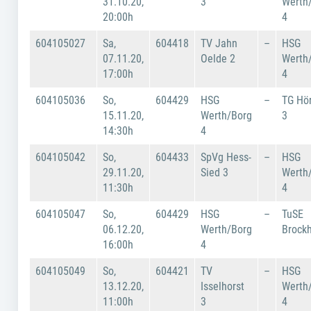
31.10.20,
3
Werth
20:00h
4
604105027
Sa,
604418
TV Jahn
–
HSG
07.11.20,
Oelde 2
Werth
17:00h
4
604105036
So,
604429
HSG
–
TG Hö
15.11.20,
Werth/Borg
3
14:30h
4
604105042
So,
604433
SpVg Hess-
–
HSG
29.11.20,
Sied 3
Werth
11:30h
4
604105047
So,
604429
HSG
–
TuSE
06.12.20,
Werth/Borg
Brockh
16:00h
4
604105049
So,
604421
TV
–
HSG
13.12.20,
Isselhorst
Werth
11:00h
3
4