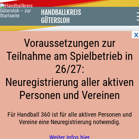
HANDBALLKREIS
GÜTERSLOH
Voraussetzungen zur
Teilnahme am Spielbetrieb in
0402 MÄNNER 1. KREISKLASSE HSG
26/27:
WERTHER/BORGHOLZHAUSEN 4
Neuregistrierung aller aktiven
ZURÜCKGEZOGEN
Personen und Vereinen
HSG Werther/Borgholzhausen hat die Männer 4 per
Für Handball 360 ist für alle aktiven Personen und
22.09.2020 aus der 0402 Männer 1. Kreisklasse
Vereine eine Neuregistrierung notwendig.
zurückgezogen.
Hier geht es zur Tabelle der zurückgezogenen
Weiter Infos hier