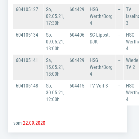
604105127
So,
604429
HSG
–
TV
02.05.21,
Werth/Borg
Isselh
17:30h
4
3
604105134
So,
604406
SC Lippst.
–
HSG
09.05.21,
DJK
Werth
18:00h
4
604105141
Sa,
604429
HSG
–
Wiede
15.05.21,
Werth/Borg
TV 2
18:00h
4
604105148
So,
604415
TV Verl 3
–
HSG
30.05.21,
Werth
12:00h
4
vom
22.09.2020