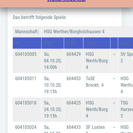
Mannschaften
Das betrifft folgende Spiele:
Mannschaft:
HSG Werther/Borgholzhausen 4
Nr.
Wann
H-Nr.
Heim
Gast
604105005
So,
604429
HSG
–
SV Sp
04.10.20,
Werth/Borg
2
14:00h
4
604105011
Sa,
604453
TuSE
–
HSG
10.10.20,
Brockh. 4
Werth
19:15h
4
604105018
Sa,
604425
HSG
–
TSG
24.10.20,
Werth/Borg
Harse
19:15h
4
3
604105024
Sa,
604433
SF Loxten
–
HSG