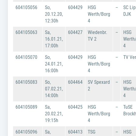
604105056
So,
604429
HSG
–
SC Lip
20.12.20,
Werth/Borg
DJK
12:30h
4
604105063
Sa,
604427
Wiedenbr.
–
HSG
16.01.21,
TV 2
Werth
17:00h
4
604105070
So,
604429
HSG
–
TV Ver
24.01.21,
Werth/Borg
16:00h
4
604105083
So,
604464
SV Spexard
–
HSG
07.02.21,
2
Werth
14:00h
4
604105089
Sa,
604425
HSG
–
TuSE
20.02.21,
Werth/Borg
Brockh
19:15h
4
604105096
Sa,
604413
TSG
–
HSG