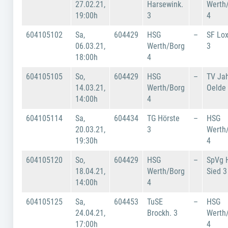
27.02.21,
Harsewink.
Werth
19:00h
3
4
604105102
Sa,
604429
HSG
–
SF Lo
06.03.21,
Werth/Borg
3
18:00h
4
604105105
So,
604429
HSG
–
TV Ja
14.03.21,
Werth/Borg
Oelde
14:00h
4
604105114
Sa,
604434
TG Hörste
–
HSG
20.03.21,
3
Werth
19:30h
4
604105120
So,
604429
HSG
–
SpVg 
18.04.21,
Werth/Borg
Sied 3
14:00h
4
604105125
Sa,
604453
TuSE
–
HSG
24.04.21,
Brockh. 3
Werth
17:00h
4