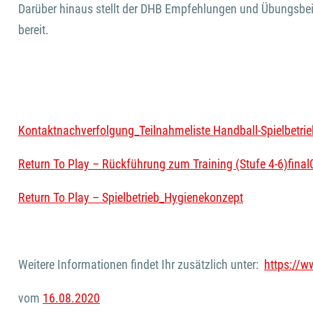
Darüber hinaus stellt der DHB Empfehlungen und Übungsbeis
bereit.
Kontaktnachverfolgung_Teilnahmeliste Handball-Spielbetrie
Return To Play – Rückführung zum Training (Stufe 4-6)final
Return To Play – Spielbetrieb_Hygienekonzept
Weitere Informationen findet Ihr zusätzlich unter:
https://w
vom
16.08.2020