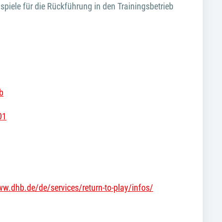
piele für die Rückführung in den Trainingsbetrieb
b
01
ww.dhb.de/de/services/return-to-play/infos/