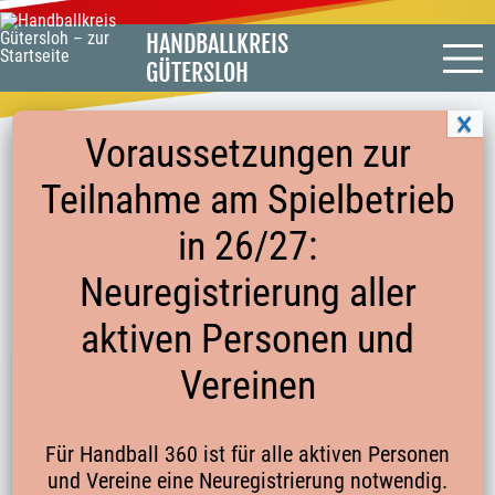
HANDBALLKREIS
GÜTERSLOH
Voraussetzungen zur
Teilnahme am Spielbetrieb
BEVORSTEHENDER SCHIEDSRICHTER-
in 26/27:
LEHRABEND AM 27.03.20 WIRD BIS
Neuregistrierung aller
AUF WEITERES VERSCHOBEN!
aktiven Personen und
Vereinen
Liebe Schiedsrichterinnen und Schiedsrichter,
aus gegebenem Anlass wird der bevorstehende SR-
Für Handball 360 ist für alle aktiven Personen
Lehrabend am 27. März 2020 bis auf weiteres
und Vereine eine Neuregistrierung notwendig.
verschoben.