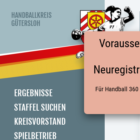
HANDBALLKREIS
GÜTERSLOH
Vorausse
Neuregistr
Für Handball 360 
ERGEBNISSE
STAFFEL SUCHEN
KREISVORSTAND
SPIELBETRIEB