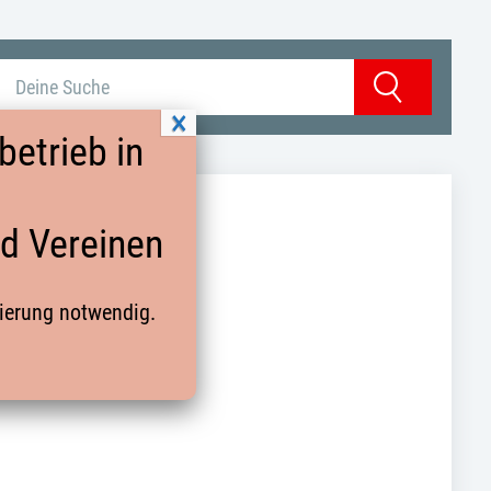
Suchbegriff eingeben
Suchen
etrieb in
nd Vereinen
rierung notwendig.