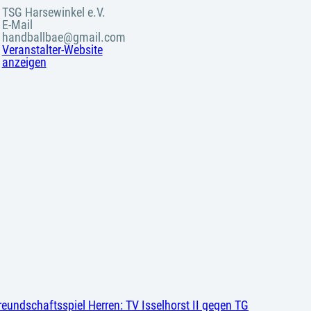
TSG Harsewinkel e.V.
E-Mail
handballbae@gmail.com
Veranstalter-Website
anzeigen
reundschaftsspiel Herren: TV Isselhorst II gegen TG