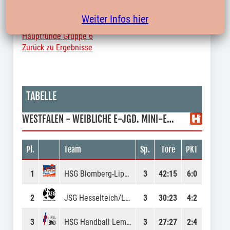
Hauptrunde Gruppe 5
Weiter Infos hier
Hauptrunde Gruppe 6
Zurück zu Ergebnisse
TABELLE
WESTFALEN - WEIBLICHE E-JGD. MINI-EM HAUPTRUNDE GRUPPE 1
Pl.
Team
Sp.
Tore
PKT
1
HSG Blomberg-Lippe
3
42
:
15
6:0
2
JSG Hesselteich/Loxten
3
30
:
23
4:2
3
HSG Handball Lemgo
3
27
:
27
2:4