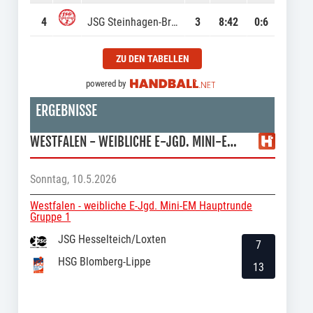
4
JSG Steinhagen-Brockhagen
3
8
:
42
0:6
ZU DEN TABELLEN
powered by
ERGEBNISSE
WESTFALEN - WEIBLICHE E-JGD. MINI-EM HAUPTRUNDE GRUPPE 1
Sonntag, 10.5.2026
Westfalen - weibliche E-Jgd. Mini-EM Hauptrunde
Gruppe 1
JSG Hesselteich/Loxten
7
HSG Blomberg-Lippe
13