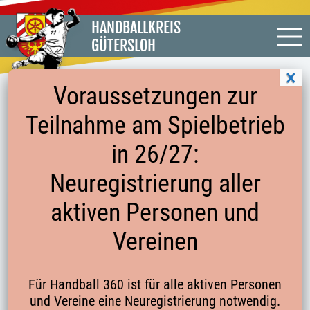
HANDBALLKREIS
GÜTERSLOH
Voraussetzungen zur
Teilnahme am Spielbetrieb
WEIBLICHE E-JGD. MINI-EM
in 26/27:
HAUPTRUNDE GRUPPE 1
Neuregistrierung aller
aktiven Personen und
Vereinen
Hauptrunde Gruppe 2
Hauptrunde Gruppe 3
Für Handball 360 ist für alle aktiven Personen
und Vereine eine Neuregistrierung notwendig.
Hauptrunde Gruppe 4