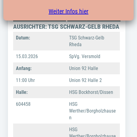
DATUM / ZEIT /
TEILNEHMER
Weiter Infos hier
HALLE
SPIELFEST
AUSRICHTER: TSG SCHWARZ-GELB RHEDA
Datum:
TSG Schwarz-Gelb
Rheda
15.03.2026
SpVg. Versmold
Anfang:
Union 92 Halle
11:00 Uhr
Union 92 Halle 2
Halle:
HSG Bockhorst/Dissen
604458
HSG
Werther/Borgholzhause
n
HSG
Werther/Borgholzhause