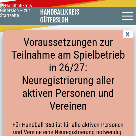
HANDBALLKREIS
GÜTERSLOH
Voraussetzungen zur
Teilnahme am Spielbetrieb
SPIELFEST 61
in 26/27:
Neuregistrierung aller
AUF EINEN BLICK
aktiven Personen und
LISTE DER SPIELFESTE
Vereinen
ABSCHLUSSSPIELFESTE IM MÄRZ
SPIELFEST AUSR. TSG SCHWARZ-GELB RHEDA
Für Handball 360 ist für alle aktiven Personen
(K04_MINI61)
und Vereine eine Neuregistrierung notwendig.