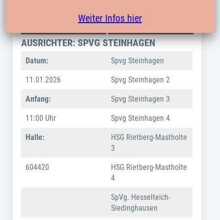
DATUM / ZEIT /
TEILNEHMER
Weiter Infos hier
HALLE
SPIELFEST
AUSRICHTER: SPVG STEINHAGEN
Datum:
Spvg Steinhagen
11.01.2026
Spvg Steinhagen 2
Anfang:
Spvg Steinhagen 3
11:00 Uhr
Spvg Steinhagen 4
Halle:
HSG Rietberg-Mastholte
3
604420
HSG Rietberg-Mastholte
4
SpVg. Hesselteich-
Siedinghausen