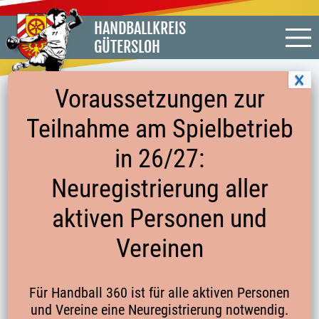
HANDBALLKREIS
GÜTERSLOH
Voraussetzungen zur
Teilnahme am Spielbetrieb
SPIELFEST 45
in 26/27:
Neuregistrierung aller
AUF EINEN BLICK
aktiven Personen und
LISTE DER SPIELFESTE
Vereinen
SPIELFESTE IM JANUAR
SPIELFEST AUSR. SPVG STEINHAGEN
Für Handball 360 ist für alle aktiven Personen
(K04_MINI45)
und Vereine eine Neuregistrierung notwendig.