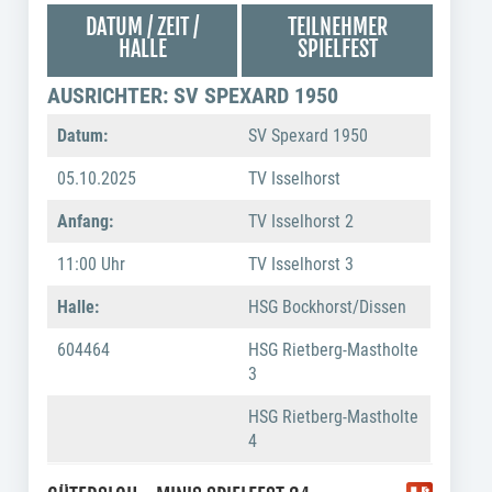
DATUM / ZEIT /
TEILNEHMER
HALLE
SPIELFEST
AUSRICHTER: SV SPEXARD 1950
Datum:
SV Spexard 1950
05.10.2025
TV Isselhorst
Anfang:
TV Isselhorst 2
11:00 Uhr
TV Isselhorst 3
Halle:
HSG Bockhorst/Dissen
604464
HSG Rietberg-Mastholte
3
HSG Rietberg-Mastholte
4