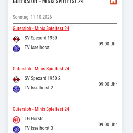
GÜTERSLOH - MINIS SPIELFEST 24
Sonntag, 11.10.2026
Gütersloh - Minis Spielfest 24
SV Spexard 1950
09:00
Uhr
TV Isselhorst
Gütersloh - Minis Spielfest 24
SV Spexard 1950 2
09:00
Uhr
TV Isselhorst 2
Gütersloh - Minis Spielfest 24
TG Hörste
09:00
Uhr
TV Isselhorst 3