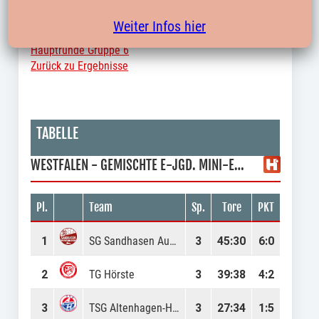
Hauptrunde Gruppe 4
Weiter Infos hier
Hauptrunde Gruppe 6
Zurück zu Ergebnisse
TABELLE
WESTFALEN - GEMISCHTE E-JGD. MINI-EM HAUPTRUNDE GRUPPE 5A
Pl.
Team
Sp.
Tore
PKT
1
SG Sandhasen Augustdorf-Hövelhof
3
45
:
30
6:0
2
TG Hörste
3
39
:
38
4:2
3
TSG Altenhagen-Heepen
3
27
:
34
1:5