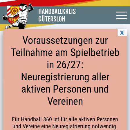
HANDBALLKREIS
GÜTERSLOH
Voraussetzungen zur
Teilnahme am Spielbetrieb
MÄNNLICHE E-JGD. MINI-EM
in 26/27:
HAUPTRUNDE GRUPPE 5
Neuregistrierung aller
aktiven Personen und
Vereinen
Hauptrunde Gruppe 1
Hauptrunde Gruppe 2
Für Handball 360 ist für alle aktiven Personen
und Vereine eine Neuregistrierung notwendig.
Hauptrunde Gruppe 3