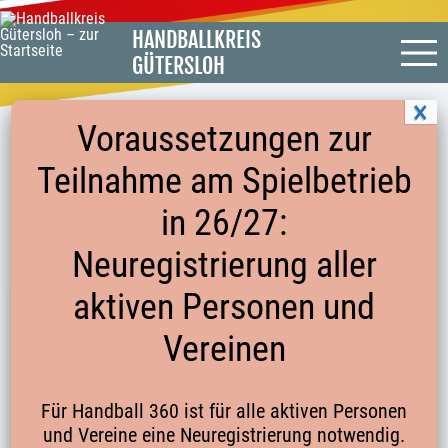
HANDBALLKREIS
GÜTERSLOH
Voraussetzungen zur
Teilnahme am Spielbetrieb
WEIBLICHE C-JUGEND HVW-
in 26/27:
QUALIFIKATION
Neuregistrierung aller
aktiven Personen und
Zurück zu
Ergebnisse
Vereinen
Weibliche C-Jugend Qualifikation RL Gr.
1
Für Handball 360 ist für alle aktiven Personen
Wei
bliche C-Jugend Qualifikation RL Gr.
und Vereine eine Neuregistrierung notwendig.