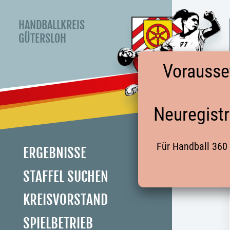
HANDBALLKREIS
GÜTERSLOH
Vorausse
Neuregistr
Für Handball 360 
ERGEBNISSE
STAFFEL SUCHEN
KREISVORSTAND
SPIELBETRIEB