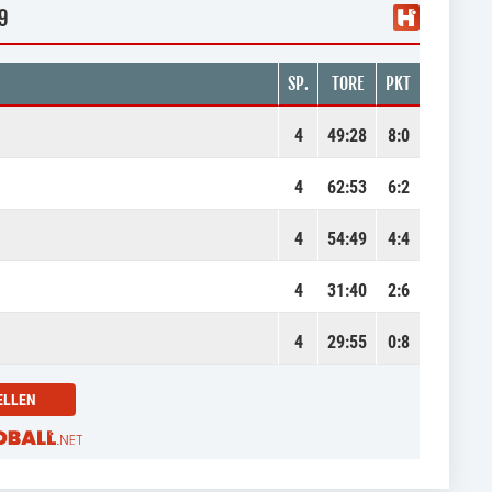
9
SP.
TORE
PKT
4
49
:
28
8:0
4
62
:
53
6:2
4
54
:
49
4:4
4
31
:
40
2:6
4
29
:
55
0:8
ELLEN