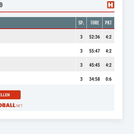
 9
SP.
TORE
PKT
3
52
:
36
4:2
3
55
:
47
4:2
3
45
:
45
4:2
3
34
:
58
0:6
ELLEN