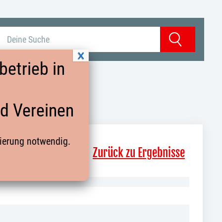
Suchbegriff eingeben
Suchen
etrieb in
nd Vereinen
rierung notwendig.
Zurück zu Ergebnisse