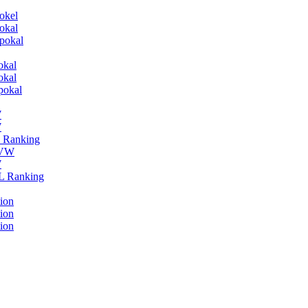
okel
okal
pokal
okal
okal
pokal
W
W
L Ranking
HVW
W
BL Ranking
ion
ion
ion