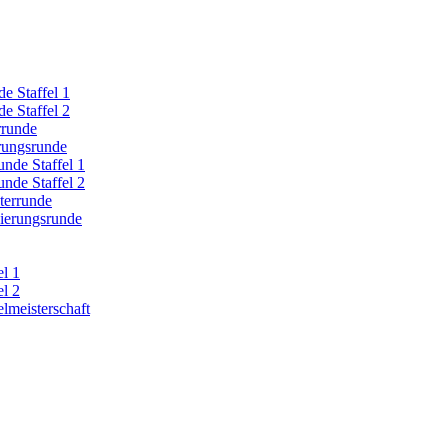
e Staffel 1
e Staffel 2
rrunde
erungsrunde
nde Staffel 1
nde Staffel 2
terrunde
zierungsrunde
el 1
el 2
lmeisterschaft