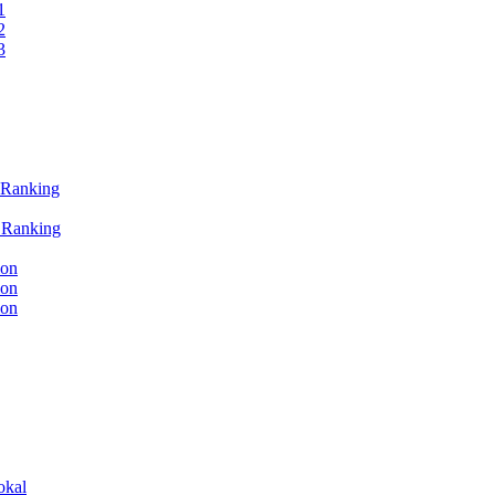
1
2
3
 Ranking
L Ranking
ion
ion
ion
okal