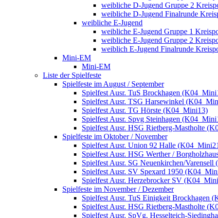
weibliche D-Jugend Gruppe 2 Kreisp
weibliche D-Jugend Finalrunde Kreis
weibliche E-Jugend
weibliche E-Jugend Gruppe 1 Kreisp
weibliche E-Jugend Gruppe 2 Kreisp
weiblich E-Jugend Finalrunde Kreisp
Mini-EM
Mini-EM
Liste der Spielfeste
Spielfeste im August / September
Spielfest Ausr. TuS Brockhagen (K04_Mini
Spielfest Ausr. TSG Harsewinkel (K04_Min
Spielfest Ausr. TG Hörste (K04_Mini13)
Spielfest Ausr. Spvg Steinhagen (K04_Mini
Spielfest Ausr. HSG Rietberg-Mastholte (
Spielfeste im Oktober / November
Spielfest Ausr. Union 92 Halle (K04_Mini2
Spielfest Ausr. HSG Werther / Borgholzha
Spielfest Ausr. SG Neuenkirchen/Varensell
Spielfest Ausr. SV Spexard 1950 (K04_Min
Spielfest Ausr. Herzebrocker SV (K04_Min
Spielfeste im November / Dezember
Spielfest Ausr. TuS Einigkeit Brockhagen 
Spielfest Ausr. HSG Rietberg-Mastholte (
Spielfest Ausr. SpVg. Hesselteich-Sieding