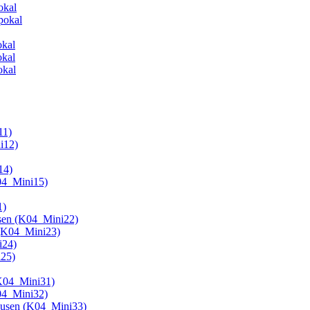
okal
pokal
okal
okal
okal
11)
i12)
14)
K04_Mini15)
1)
usen (K04_Mini22)
 (K04_Mini23)
i24)
i25)
(K04_Mini31)
K04_Mini32)
hausen (K04_Mini33)