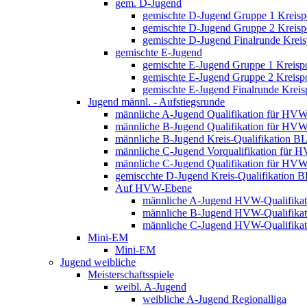
gem. D-Jugend
gemischte D-Jugend Gruppe 1 Kreisp
gemischte D-Jugend Gruppe 2 Kreisp
gemischte D-Jugend Finalrunde Kreis
gemischte E-Jugend
gemischte E-Jugend Gruppe 1 Kreisp
gemischte E-Jugend Gruppe 2 Kreisp
gemischte E-Jugend Finalrunde Kreis
Jugend männl. - Aufstiegsrunde
männliche A-Jugend Qualifikation für HV
männliche B-Jugend Qualifikation für HV
männliche B-Jugend Kreis-Qualifikation B
männliche C-Jugend Vorqualifikation für 
männliche C-Jugend Qualifikation für HV
gemiscchte D-Jugend Kreis-Qualifikation 
Auf HVW-Ebene
männliche A-Jugend HVW-Qualifikat
männliche B-Jugend HVW-Qualifikat
männliche C-Jugend HVW-Qualifikat
Mini-EM
Mini-EM
Jugend weibliche
Meisterschaftsspiele
weibl. A-Jugend
weibliche A-Jugend Regionalliga