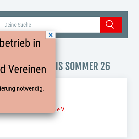
Suchbegriff eingeben
Suchen
etrieb in
ARTTRAINING BIS SOMMER 26
nd Vereinen
rierung notwendig.
 Handballkreis Gütersloh e.V.