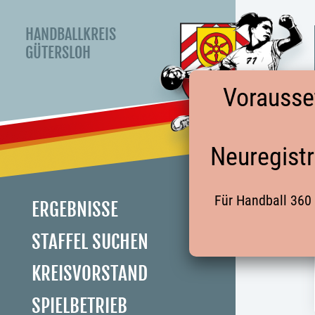
HANDBALLKREIS
GÜTERSLOH
Vorausse
Neuregistr
Für Handball 360 
ERGEBNISSE
STAFFEL SUCHEN
KREISVORSTAND
SPIELBETRIEB