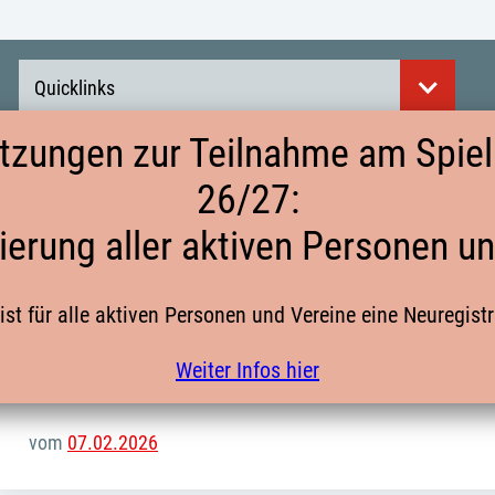
Quicklinks
tzungen zur Teilnahme am Spielb
26/27:
TERMINE DER KREISAUSWAHL + TORW
ierung aller aktiven Personen u
ist für alle aktiven Personen und Vereine eine Neuregist
Hier findet Ihr die Termine bis Sommer 2026:
Weiter Infos hier
Termine der Kreisauswahl + Torwarttraining bis Sommer 26 –
vom
07.02.2026