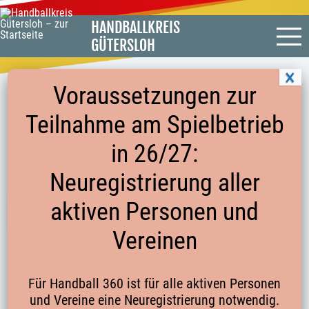
HANDBALLKREIS
GÜTERSLOH
Voraussetzungen zur
Teilnahme am Spielbetrieb
PRÄSENTATION VOM STAFFELTAG AM
in 26/27:
04.07.2024
Neuregistrierung aller
aktiven Personen und
vom
08.07.2024
Vereinen
Startseite
Für Handball 360 ist für alle aktiven Personen
und Vereine eine Neuregistrierung notwendig.
Kontakte